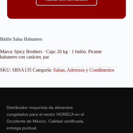
Bidón Salsa Habanero
Marca: Spicy Brothers · Caja: 20 kg · 1 bidón. Picante
habanero con carácter, par
SKU:
SBSA135
Categoría:
Salsas, Aderezos y Condimentos
Distribuidor mayorista de alimentos
congelados para el sector HORECA en el
Occidente de México. Calidad certificada,
entrega puntual.