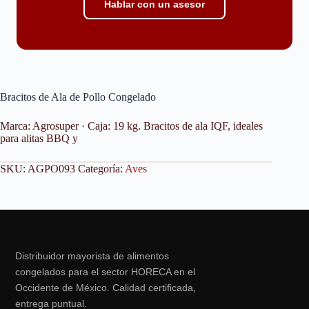
Hablar con un asesor
Bracitos de Ala de Pollo Congelado
Marca: Agrosuper · Caja: 19 kg. Bracitos de ala IQF, ideales
para alitas BBQ y
SKU:
AGPO093
Categoría:
Aves
Distribuidor mayorista de alimentos
congelados para el sector HORECA en el
Occidente de México. Calidad certificada,
entrega puntual.