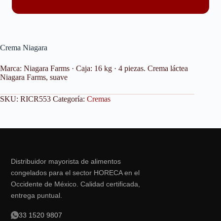
Crema Niagara
Marca: Niagara Farms · Caja: 16 kg · 4 piezas. Crema láctea
Niagara Farms, suave
SKU:
RICR553
Categoría:
Cremas
Distribuidor mayorista de alimentos
congelados para el sector HORECA en el
Occidente de México. Calidad certificada,
entrega puntual.
33 1520 9807