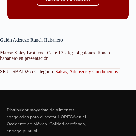
Galón Aderezo Ranch Habanero
Marca: Spicy Brothers · Caja: 17.2 kg · 4 galones. Ranch
habanero en presentación
SKU:
SBAD265
Categoría:
Salsas, Aderezos y Condimentos
Distribuidor mayorista de alimentos
congelados para el sector HORECA en el
Occidente de México. Calidad certificada,
entrega puntual.