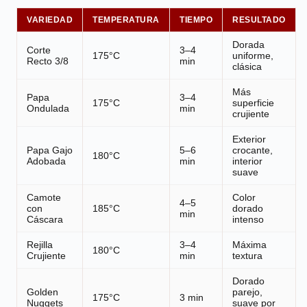
VARIEDAD
TEMPERATURA
TIEMPO
RESULTADO
Dorada
Corte
3–4
175°C
uniforme,
Recto 3/8
min
clásica
Más
Papa
3–4
175°C
superficie
Ondulada
min
crujiente
Exterior
Papa Gajo
5–6
crocante,
180°C
Adobada
min
interior
suave
Camote
Color
4–5
con
185°C
dorado
min
Cáscara
intenso
Rejilla
3–4
Máxima
180°C
Crujiente
min
textura
Dorado
Golden
parejo,
175°C
3 min
Nuggets
suave por