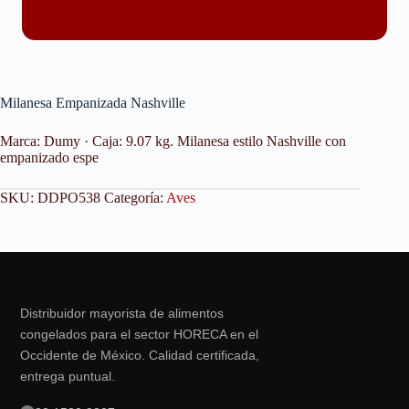
Milanesa Empanizada Nashville
Marca: Dumy · Caja: 9.07 kg. Milanesa estilo Nashville con
empanizado espe
SKU:
DDPO538
Categoría:
Aves
Distribuidor mayorista de alimentos
congelados para el sector HORECA en el
Occidente de México. Calidad certificada,
entrega puntual.