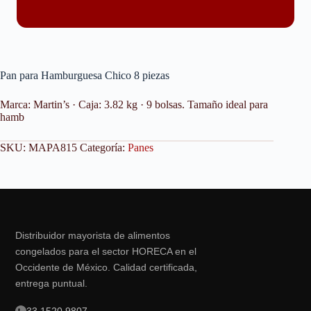
Pan para Hamburguesa Chico 8 piezas
Marca: Martin’s · Caja: 3.82 kg · 9 bolsas. Tamaño ideal para
hamb
SKU:
MAPA815
Categoría:
Panes
Distribuidor mayorista de alimentos
congelados para el sector HORECA en el
Occidente de México. Calidad certificada,
entrega puntual.