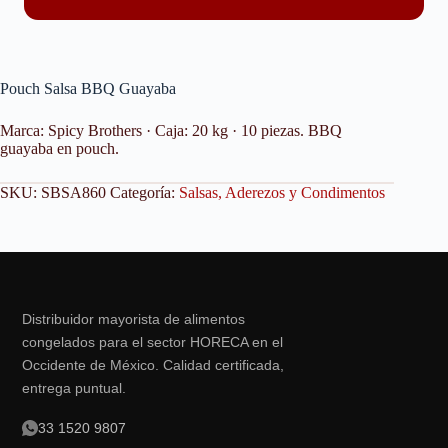
Pouch Salsa BBQ Guayaba
Marca: Spicy Brothers · Caja: 20 kg · 10 piezas. BBQ
guayaba en pouch.
SKU:
SBSA860
Categoría:
Salsas, Aderezos y Condimentos
Distribuidor mayorista de alimentos
congelados para el sector HORECA en el
Occidente de México. Calidad certificada,
entrega puntual.
33 1520 9807