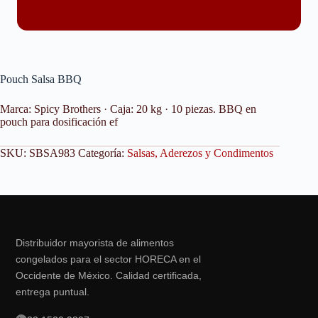
Pouch Salsa BBQ
Marca: Spicy Brothers · Caja: 20 kg · 10 piezas. BBQ en
pouch para dosificación ef
SKU:
SBSA983
Categoría:
Salsas, Aderezos y Condimentos
Distribuidor mayorista de alimentos
congelados para el sector HORECA en el
Occidente de México. Calidad certificada,
entrega puntual.