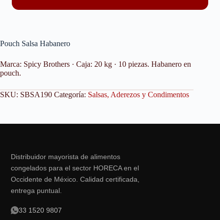
Pouch Salsa Habanero
Marca: Spicy Brothers · Caja: 20 kg · 10 piezas. Habanero en
pouch.
SKU:
SBSA190
Categoría:
Salsas, Aderezos y Condimentos
Distribuidor mayorista de alimentos
congelados para el sector HORECA en el
Occidente de México. Calidad certificada,
entrega puntual.
33 1520 9807