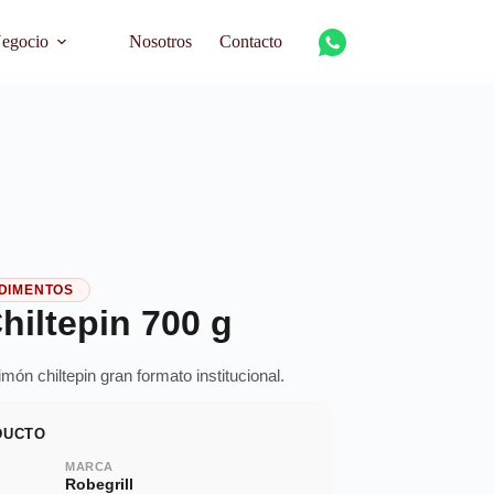
Negocio
Nosotros
Contacto
NDIMENTOS
iltepin 700 g
imón chiltepin gran formato institucional.
DUCTO
MARCA
Robegrill