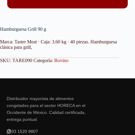
Hamburguesa Grill 90 g
Marca: Taster Meat · Caja: 3.60 kg · 40 piezas. Hamburguesa
clásica para grill,
SKU:
TARE090
Categoría:
Bovino
Distribuidor mayorista de alimentos
congelados para el sector HORECA en el
Occidente de México. Calidad certificada,
entrega puntual.
33 1520 9807