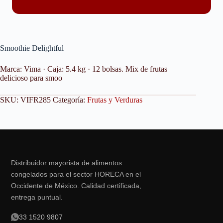
Smoothie Delightful
Marca: Vima · Caja: 5.4 kg · 12 bolsas. Mix de frutas
delicioso para smoo
SKU:
VIFR285
Categoría:
Frutas y Verduras
Distribuidor mayorista de alimentos
congelados para el sector HORECA en el
Occidente de México. Calidad certificada,
entrega puntual.
33 1520 9807